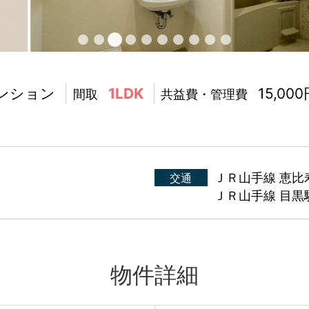
ンション
1LDK
15,00
間取
共益費・管理費
2
ＪＲ山手線 恵比
交通
ＪＲ山手線 目黒駅
物件詳細